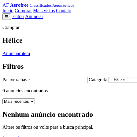
AF
Aerofree
Classificados Aeronáuticos
Inicio
Comprar
Mais vistos
Contato
Entrar
Anunciar
☰
Comprar
Hélice
Anunciar item
Filtros
Palavra-chave
Categoria
0
anúncios encontrados
Nenhum anúncio encontrado
Altere os filtros ou volte para a busca principal.