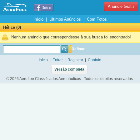
Anuncie Grátis
Início
|
Últimos Anúncios
|
Com Fotos
Hélice (0)
Nenhum anúncio que correspondesse à sua busca foi encontrado!
Refinar
Início
|
Entrar
|
Registrar
|
Contato
Versão completa
© 2026 Aerofree Classificados Aeronáuticos - Todos os direitos reservados.