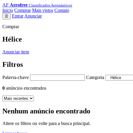
AF
Aerofree
Classificados Aeronáuticos
Inicio
Comprar
Mais vistos
Contato
Entrar
Anunciar
☰
Comprar
Hélice
Anunciar item
Filtros
Palavra-chave
Categoria
0
anúncios encontrados
Nenhum anúncio encontrado
Altere os filtros ou volte para a busca principal.