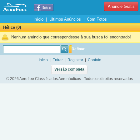
Anuncie Grátis
Início
|
Últimos Anúncios
|
Com Fotos
Hélice (0)
Nenhum anúncio que correspondesse à sua busca foi encontrado!
Refinar
Início
|
Entrar
|
Registrar
|
Contato
Versão completa
© 2026 Aerofree Classificados Aeronáuticos - Todos os direitos reservados.