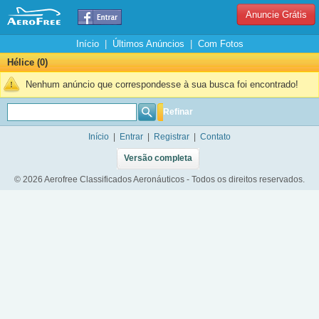
Anuncie Grátis
Início
|
Últimos Anúncios
|
Com Fotos
Hélice (0)
Nenhum anúncio que correspondesse à sua busca foi encontrado!
Refinar
Início
|
Entrar
|
Registrar
|
Contato
Versão completa
© 2026 Aerofree Classificados Aeronáuticos - Todos os direitos reservados.