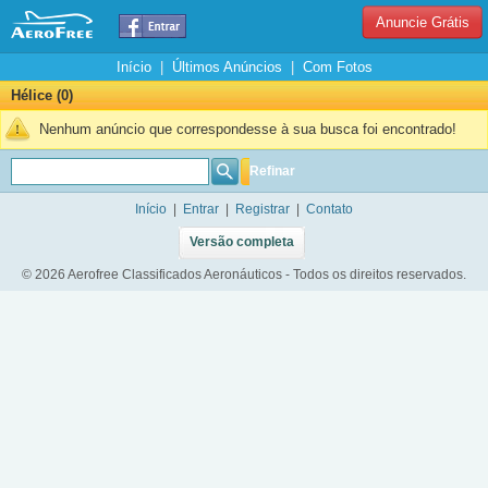
Anuncie Grátis
Início
|
Últimos Anúncios
|
Com Fotos
Hélice (0)
Nenhum anúncio que correspondesse à sua busca foi encontrado!
Refinar
Início
|
Entrar
|
Registrar
|
Contato
Versão completa
© 2026 Aerofree Classificados Aeronáuticos - Todos os direitos reservados.