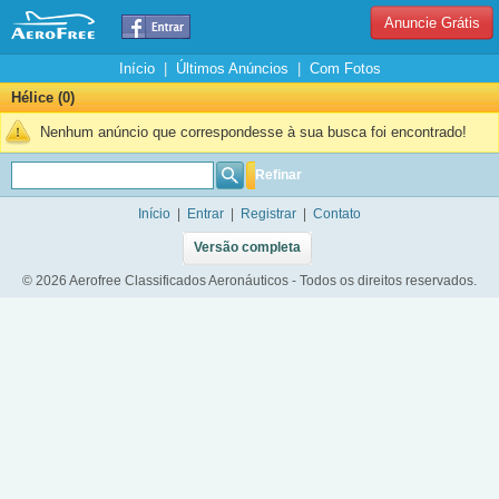
Anuncie Grátis
Início
|
Últimos Anúncios
|
Com Fotos
Hélice (0)
Nenhum anúncio que correspondesse à sua busca foi encontrado!
Refinar
Início
|
Entrar
|
Registrar
|
Contato
Versão completa
© 2026 Aerofree Classificados Aeronáuticos - Todos os direitos reservados.