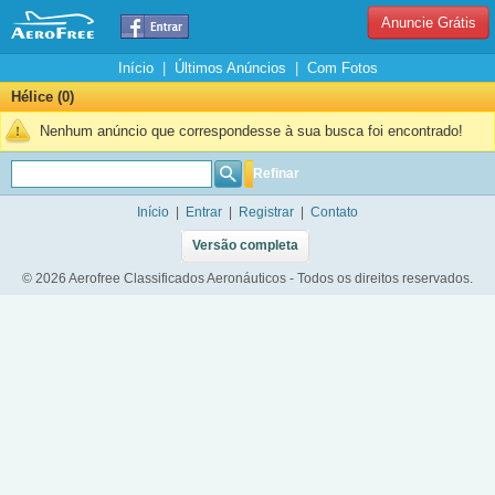
Anuncie Grátis
Início
|
Últimos Anúncios
|
Com Fotos
Hélice (0)
Nenhum anúncio que correspondesse à sua busca foi encontrado!
Refinar
Início
|
Entrar
|
Registrar
|
Contato
Versão completa
© 2026 Aerofree Classificados Aeronáuticos - Todos os direitos reservados.