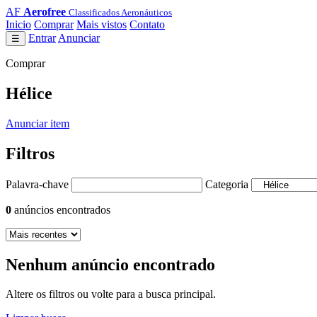
AF
Aerofree
Classificados Aeronáuticos
Inicio
Comprar
Mais vistos
Contato
Entrar
Anunciar
☰
Comprar
Hélice
Anunciar item
Filtros
Palavra-chave
Categoria
0
anúncios encontrados
Nenhum anúncio encontrado
Altere os filtros ou volte para a busca principal.