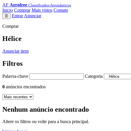
AF
Aerofree
Classificados Aeronáuticos
Inicio
Comprar
Mais vistos
Contato
Entrar
Anunciar
☰
Comprar
Hélice
Anunciar item
Filtros
Palavra-chave
Categoria
0
anúncios encontrados
Nenhum anúncio encontrado
Altere os filtros ou volte para a busca principal.