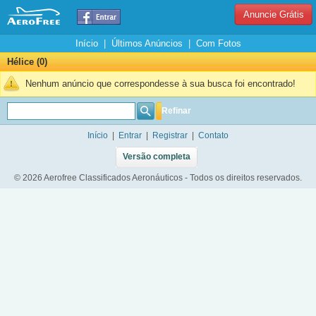
Anuncie Grátis
Início
|
Últimos Anúncios
|
Com Fotos
Hélice (0)
Nenhum anúncio que correspondesse à sua busca foi encontrado!
Refinar
Início
|
Entrar
|
Registrar
|
Contato
Versão completa
© 2026 Aerofree Classificados Aeronáuticos - Todos os direitos reservados.