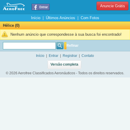
Anuncie Grátis
Início
|
Últimos Anúncios
|
Com Fotos
Hélice (0)
Nenhum anúncio que correspondesse à sua busca foi encontrado!
Refinar
Início
|
Entrar
|
Registrar
|
Contato
Versão completa
© 2026 Aerofree Classificados Aeronáuticos - Todos os direitos reservados.