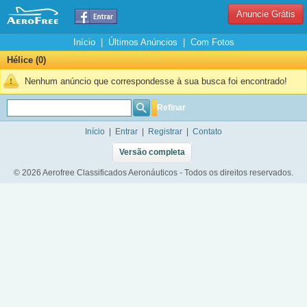
Anuncie Grátis
Início
|
Últimos Anúncios
|
Com Fotos
Hélice (0)
Nenhum anúncio que correspondesse à sua busca foi encontrado!
Refinar
Início
|
Entrar
|
Registrar
|
Contato
Versão completa
© 2026 Aerofree Classificados Aeronáuticos - Todos os direitos reservados.