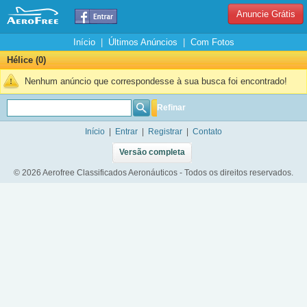
Anuncie Grátis
Início
|
Últimos Anúncios
|
Com Fotos
Hélice (0)
Nenhum anúncio que correspondesse à sua busca foi encontrado!
Refinar
Início
|
Entrar
|
Registrar
|
Contato
Versão completa
© 2026 Aerofree Classificados Aeronáuticos - Todos os direitos reservados.