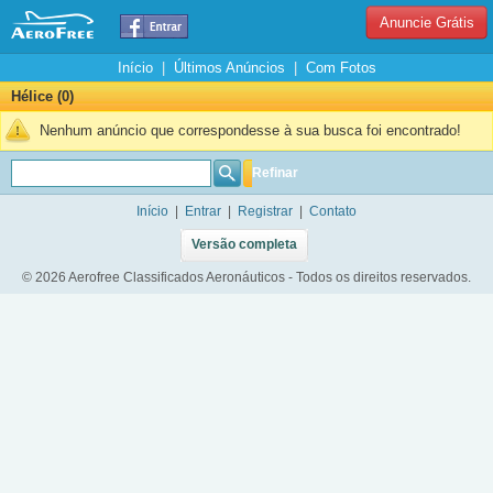
Anuncie Grátis
Início
|
Últimos Anúncios
|
Com Fotos
Hélice (0)
Nenhum anúncio que correspondesse à sua busca foi encontrado!
Refinar
Início
|
Entrar
|
Registrar
|
Contato
Versão completa
© 2026 Aerofree Classificados Aeronáuticos - Todos os direitos reservados.