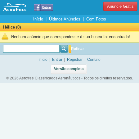
Anuncie Grátis
Início
|
Últimos Anúncios
|
Com Fotos
Hélice (0)
Nenhum anúncio que correspondesse à sua busca foi encontrado!
Refinar
Início
|
Entrar
|
Registrar
|
Contato
Versão completa
© 2026 Aerofree Classificados Aeronáuticos - Todos os direitos reservados.