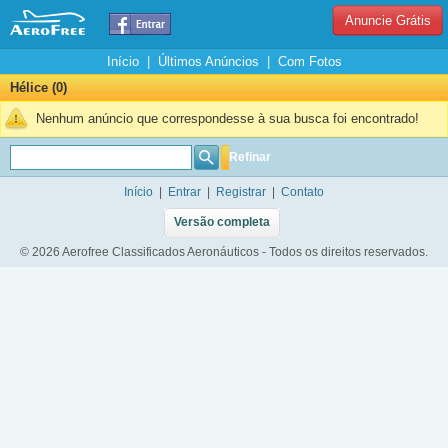
Anuncie Grátis
Início
|
Últimos Anúncios
|
Com Fotos
Hélice (0)
Nenhum anúncio que correspondesse à sua busca foi encontrado!
Refinar
Início
|
Entrar
|
Registrar
|
Contato
Versão completa
© 2026 Aerofree Classificados Aeronáuticos - Todos os direitos reservados.