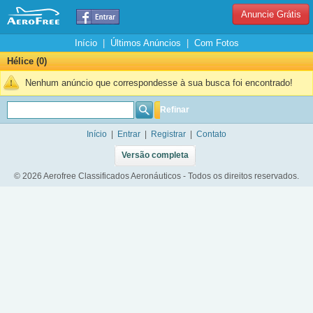
Anuncie Grátis
Início
|
Últimos Anúncios
|
Com Fotos
Hélice (0)
Nenhum anúncio que correspondesse à sua busca foi encontrado!
Refinar
Início
|
Entrar
|
Registrar
|
Contato
Versão completa
© 2026 Aerofree Classificados Aeronáuticos - Todos os direitos reservados.