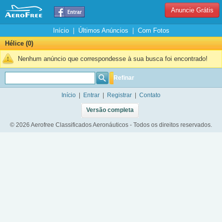
Anuncie Grátis
Início
|
Últimos Anúncios
|
Com Fotos
Hélice (0)
Nenhum anúncio que correspondesse à sua busca foi encontrado!
Refinar
Início
|
Entrar
|
Registrar
|
Contato
Versão completa
© 2026 Aerofree Classificados Aeronáuticos - Todos os direitos reservados.