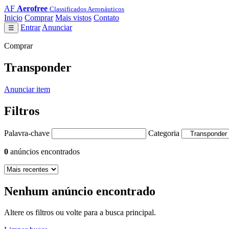
AF
Aerofree
Classificados Aeronáuticos
Inicio
Comprar
Mais vistos
Contato
Entrar
Anunciar
☰
Comprar
Transponder
Anunciar item
Filtros
Palavra-chave
Categoria
0
anúncios encontrados
Nenhum anúncio encontrado
Altere os filtros ou volte para a busca principal.