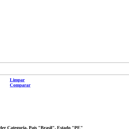
Limpar
Comparar
der Categoria, País "Brasil", Estado "PE"