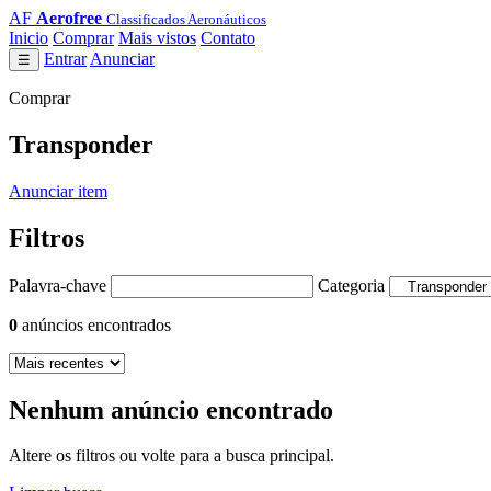
AF
Aerofree
Classificados Aeronáuticos
Inicio
Comprar
Mais vistos
Contato
Entrar
Anunciar
☰
Comprar
Transponder
Anunciar item
Filtros
Palavra-chave
Categoria
0
anúncios encontrados
Nenhum anúncio encontrado
Altere os filtros ou volte para a busca principal.