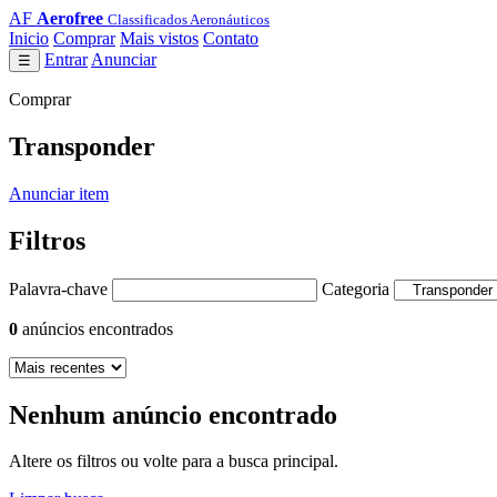
AF
Aerofree
Classificados Aeronáuticos
Inicio
Comprar
Mais vistos
Contato
Entrar
Anunciar
☰
Comprar
Transponder
Anunciar item
Filtros
Palavra-chave
Categoria
0
anúncios encontrados
Nenhum anúncio encontrado
Altere os filtros ou volte para a busca principal.