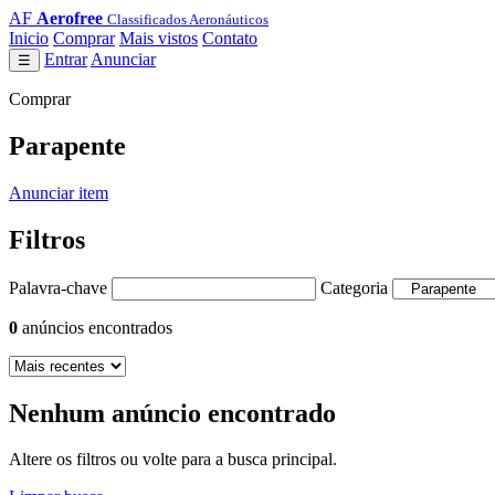
AF
Aerofree
Classificados Aeronáuticos
Inicio
Comprar
Mais vistos
Contato
Entrar
Anunciar
☰
Comprar
Parapente
Anunciar item
Filtros
Palavra-chave
Categoria
0
anúncios encontrados
Nenhum anúncio encontrado
Altere os filtros ou volte para a busca principal.