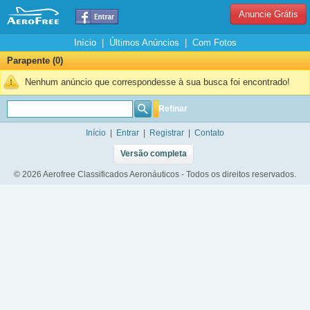
Anuncie Grátis
Início
|
Últimos Anúncios
|
Com Fotos
Parapente (0)
Nenhum anúncio que correspondesse à sua busca foi encontrado!
Refinar
Início
|
Entrar
|
Registrar
|
Contato
Versão completa
© 2026 Aerofree Classificados Aeronáuticos - Todos os direitos reservados.