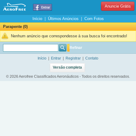
Anuncie Grátis
Início
|
Últimos Anúncios
|
Com Fotos
Parapente (0)
Nenhum anúncio que correspondesse à sua busca foi encontrado!
Refinar
Início
|
Entrar
|
Registrar
|
Contato
Versão completa
© 2026 Aerofree Classificados Aeronáuticos - Todos os direitos reservados.