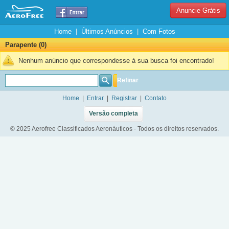
Anuncie Grátis
Home
|
Últimos Anúncios
|
Com Fotos
Parapente (0)
Nenhum anúncio que correspondesse à sua busca foi encontrado!
Refinar
Home
|
Entrar
|
Registrar
|
Contato
Versão completa
© 2025 Aerofree Classificados Aeronáuticos - Todos os direitos reservados.