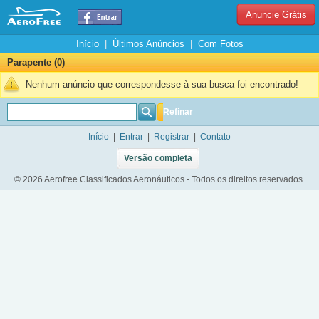
Anuncie Grátis
Início
|
Últimos Anúncios
|
Com Fotos
Parapente (0)
Nenhum anúncio que correspondesse à sua busca foi encontrado!
Refinar
Início
|
Entrar
|
Registrar
|
Contato
Versão completa
© 2026 Aerofree Classificados Aeronáuticos - Todos os direitos reservados.