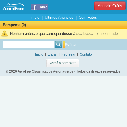
Anuncie Grátis
Início
|
Últimos Anúncios
|
Com Fotos
Parapente (0)
Nenhum anúncio que correspondesse à sua busca foi encontrado!
Refinar
Início
|
Entrar
|
Registrar
|
Contato
Versão completa
© 2026 Aerofree Classificados Aeronáuticos - Todos os direitos reservados.