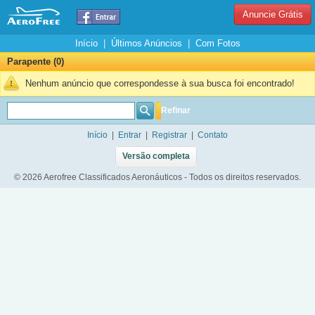
Anuncie Grátis
Início
|
Últimos Anúncios
|
Com Fotos
Parapente (0)
Nenhum anúncio que correspondesse à sua busca foi encontrado!
Refinar
Início
|
Entrar
|
Registrar
|
Contato
Versão completa
© 2026 Aerofree Classificados Aeronáuticos - Todos os direitos reservados.