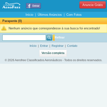
Anuncie Grátis
Início
|
Últimos Anúncios
|
Com Fotos
Parapente (0)
Nenhum anúncio que correspondesse à sua busca foi encontrado!
Refinar
Início
|
Entrar
|
Registrar
|
Contato
Versão completa
© 2026 Aerofree Classificados Aeronáuticos - Todos os direitos reservados.