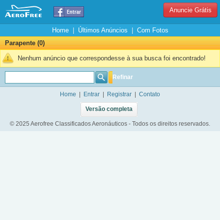
Anuncie Grátis
Home
|
Últimos Anúncios
|
Com Fotos
Parapente (0)
Nenhum anúncio que correspondesse à sua busca foi encontrado!
Refinar
Home
|
Entrar
|
Registrar
|
Contato
Versão completa
© 2025 Aerofree Classificados Aeronáuticos - Todos os direitos reservados.