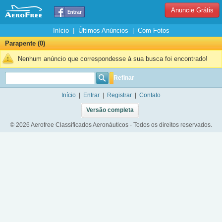
Anuncie Grátis
Início
|
Últimos Anúncios
|
Com Fotos
Parapente (0)
Nenhum anúncio que correspondesse à sua busca foi encontrado!
Refinar
Início
|
Entrar
|
Registrar
|
Contato
Versão completa
© 2026 Aerofree Classificados Aeronáuticos - Todos os direitos reservados.