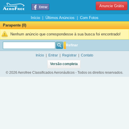
Anuncie Grátis
Início
|
Últimos Anúncios
|
Com Fotos
Parapente (0)
Nenhum anúncio que correspondesse à sua busca foi encontrado!
Refinar
Início
|
Entrar
|
Registrar
|
Contato
Versão completa
© 2026 Aerofree Classificados Aeronáuticos - Todos os direitos reservados.