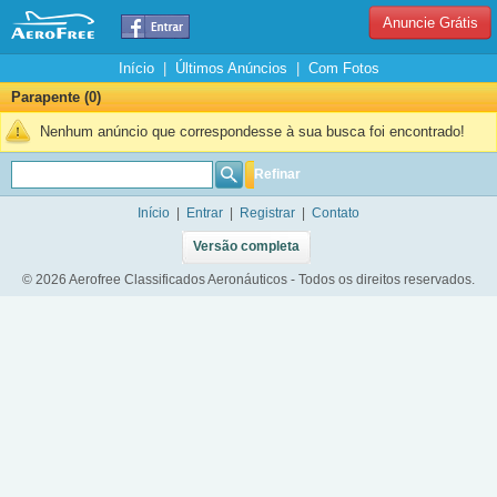
Anuncie Grátis
Início
|
Últimos Anúncios
|
Com Fotos
Parapente (0)
Nenhum anúncio que correspondesse à sua busca foi encontrado!
Refinar
Início
|
Entrar
|
Registrar
|
Contato
Versão completa
© 2026 Aerofree Classificados Aeronáuticos - Todos os direitos reservados.