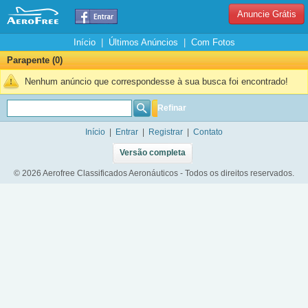
Anuncie Grátis
Início
|
Últimos Anúncios
|
Com Fotos
Parapente (0)
Nenhum anúncio que correspondesse à sua busca foi encontrado!
Refinar
Início
|
Entrar
|
Registrar
|
Contato
Versão completa
© 2026 Aerofree Classificados Aeronáuticos - Todos os direitos reservados.