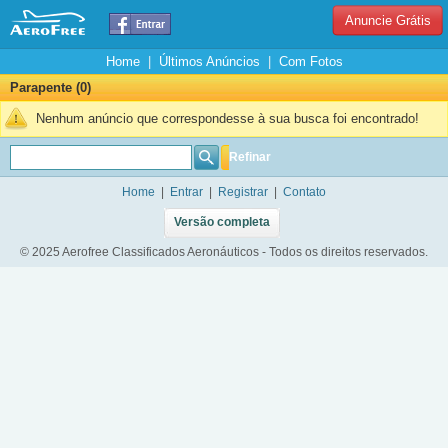
Anuncie Grátis
Home
|
Últimos Anúncios
|
Com Fotos
Parapente (0)
Nenhum anúncio que correspondesse à sua busca foi encontrado!
Refinar
Home
|
Entrar
|
Registrar
|
Contato
Versão completa
© 2025 Aerofree Classificados Aeronáuticos - Todos os direitos reservados.