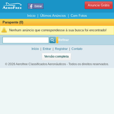
Anuncie Grátis
Início
|
Últimos Anúncios
|
Com Fotos
Parapente (0)
Nenhum anúncio que correspondesse à sua busca foi encontrado!
Refinar
Início
|
Entrar
|
Registrar
|
Contato
Versão completa
© 2026 Aerofree Classificados Aeronáuticos - Todos os direitos reservados.