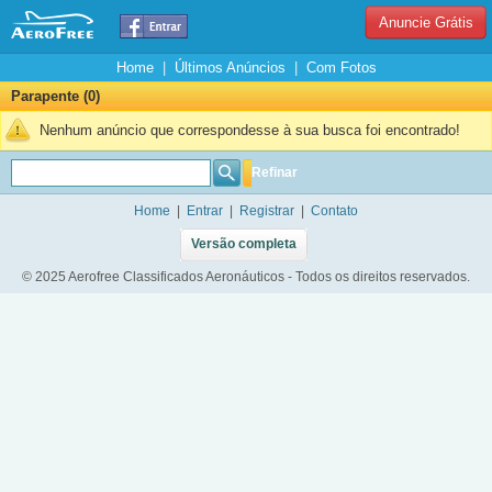
Anuncie Grátis
Home
|
Últimos Anúncios
|
Com Fotos
Parapente (0)
Nenhum anúncio que correspondesse à sua busca foi encontrado!
Refinar
Home
|
Entrar
|
Registrar
|
Contato
Versão completa
© 2025 Aerofree Classificados Aeronáuticos - Todos os direitos reservados.