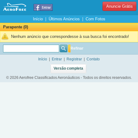
Anuncie Grátis
Início
|
Últimos Anúncios
|
Com Fotos
Parapente (0)
Nenhum anúncio que correspondesse à sua busca foi encontrado!
Refinar
Início
|
Entrar
|
Registrar
|
Contato
Versão completa
© 2026 Aerofree Classificados Aeronáuticos - Todos os direitos reservados.