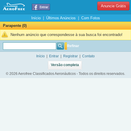
Anuncie Grátis
Início
|
Últimos Anúncios
|
Com Fotos
Parapente (0)
Nenhum anúncio que correspondesse à sua busca foi encontrado!
Refinar
Início
|
Entrar
|
Registrar
|
Contato
Versão completa
© 2026 Aerofree Classificados Aeronáuticos - Todos os direitos reservados.