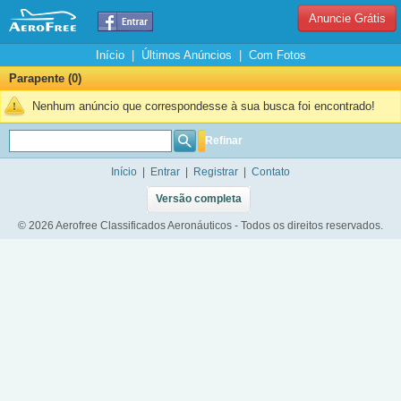
Anuncie Grátis
Início
|
Últimos Anúncios
|
Com Fotos
Parapente (0)
Nenhum anúncio que correspondesse à sua busca foi encontrado!
Refinar
Início
|
Entrar
|
Registrar
|
Contato
Versão completa
© 2026 Aerofree Classificados Aeronáuticos - Todos os direitos reservados.