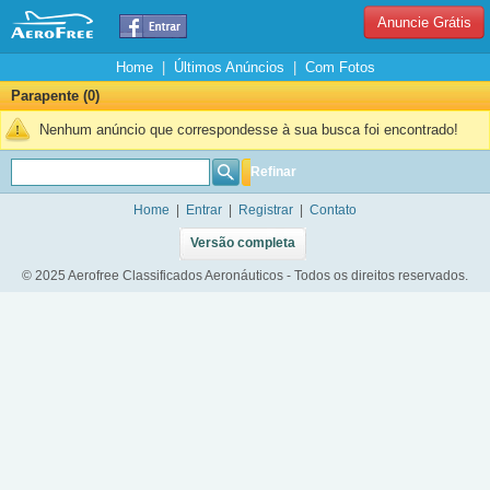
Anuncie Grátis
Home
|
Últimos Anúncios
|
Com Fotos
Parapente (0)
Nenhum anúncio que correspondesse à sua busca foi encontrado!
Refinar
Home
|
Entrar
|
Registrar
|
Contato
Versão completa
© 2025 Aerofree Classificados Aeronáuticos - Todos os direitos reservados.