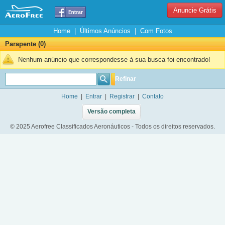
Anuncie Grátis
Home
|
Últimos Anúncios
|
Com Fotos
Parapente (0)
Nenhum anúncio que correspondesse à sua busca foi encontrado!
Refinar
Home
|
Entrar
|
Registrar
|
Contato
Versão completa
© 2025 Aerofree Classificados Aeronáuticos - Todos os direitos reservados.