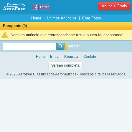
Anuncie Grátis
Home
|
Últimos Anúncios
|
Com Fotos
Parapente (0)
Nenhum anúncio que correspondesse à sua busca foi encontrado!
Refinar
Home
|
Entrar
|
Registrar
|
Contato
Versão completa
© 2025 Aerofree Classificados Aeronáuticos - Todos os direitos reservados.