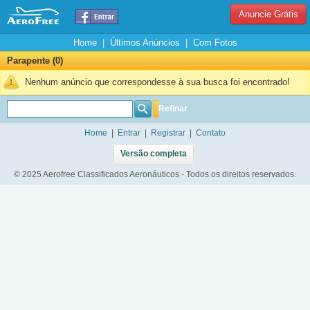
Anuncie Grátis
Home
|
Últimos Anúncios
|
Com Fotos
Parapente (0)
Nenhum anúncio que correspondesse à sua busca foi encontrado!
Refinar
Home
|
Entrar
|
Registrar
|
Contato
Versão completa
© 2025 Aerofree Classificados Aeronáuticos - Todos os direitos reservados.