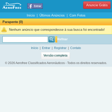
Anuncie Grátis
Início
|
Últimos Anúncios
|
Com Fotos
Parapente (0)
Nenhum anúncio que correspondesse à sua busca foi encontrado!
Refinar
Início
|
Entrar
|
Registrar
|
Contato
Versão completa
© 2026 Aerofree Classificados Aeronáuticos - Todos os direitos reservados.