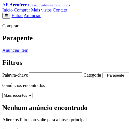
AF
Aerofree
Classificados Aeronáuticos
Inicio
Comprar
Mais vistos
Contato
Entrar
Anunciar
☰
Comprar
Parapente
Anunciar item
Filtros
Palavra-chave
Categoria
0
anúncios encontrados
Nenhum anúncio encontrado
Altere os filtros ou volte para a busca principal.