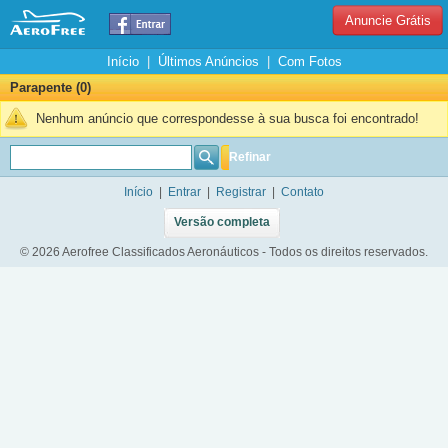
Anuncie Grátis
Início
|
Últimos Anúncios
|
Com Fotos
Parapente (0)
Nenhum anúncio que correspondesse à sua busca foi encontrado!
Refinar
Início
|
Entrar
|
Registrar
|
Contato
Versão completa
© 2026 Aerofree Classificados Aeronáuticos - Todos os direitos reservados.