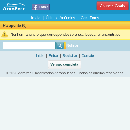
Anuncie Grátis
Início
|
Últimos Anúncios
|
Com Fotos
Parapente (0)
Nenhum anúncio que correspondesse à sua busca foi encontrado!
Refinar
Início
|
Entrar
|
Registrar
|
Contato
Versão completa
© 2026 Aerofree Classificados Aeronáuticos - Todos os direitos reservados.